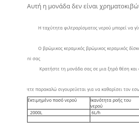
Αυτή η μονάδα δεν είναι χρηματοκιβώ
Η ταχύτητα φιλτραρίσματος νερού μπορεί να γίν
Ο βρώμικος κεραμικός βρώμικος κεραμικός δίσκος
Κρατήστε το uni σας
Κρατήστε τη μονάδα σας σε μια ξηρά θέση και από τ
αρακαλώ κάνετε παρακαλώ σιγουρεύεται για να καθαρίσει τ
Εκτιμημένο ποσό νερού
Ικανότητα ροής του
νερού
2000L
6L/h