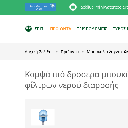
jackliu@miniwatercooler
ΣΠΊΤΙ
ΠΡΟΪΌΝΤΑ
ΠΕΡΊΠΟΥ ΕΜΕΊΣ
ΓΎΡΟΣ 
Αρχική Σελίδα
Προϊόντα
Μπουκάλι εξαγνιστώ
Κομψά πιό δροσερά μπουκά
φίλτρων νερού διαρροής