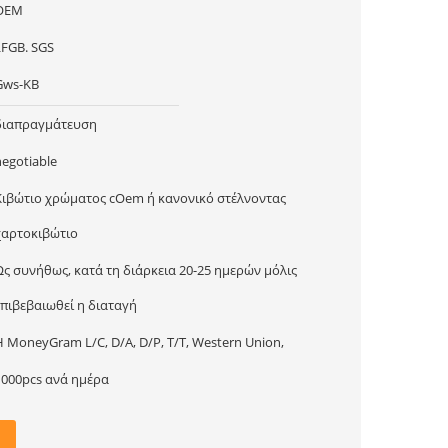
OEM
LFGB. SGS
Gws-KB
διαπραγμάτευση
negotiable
Κιβώτιο χρώματος cOem ή κανονικό στέλνοντας
χαρτοκιβώτιο
Ως συνήθως, κατά τη διάρκεια 20-25 ημερών μόλις
επιβεβαιωθεί η διαταγή
Η MoneyGram L/C, D/A, D/P, T/T, Western Union,
1000pcs ανά ημέρα