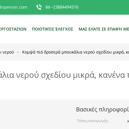
dispenser.com
86--13884494576
ΕΡΓΟΣΤΑΣΊΩΝ
ΠΟΙΟΤΙΚΌΣ ΈΛΕΓΧΟΣ
ΜΑΣ ΕΛΆΤΕ ΣΕ ΕΠΑΦΉ Μ
ν νερού
Κομψά πιό δροσερά μπουκάλια νερού σχεδίου μικρά, κ
λια νερού σχεδίου μικρά, κανένα
Βασικές πληροφορί
Τόπος καταγωγής: