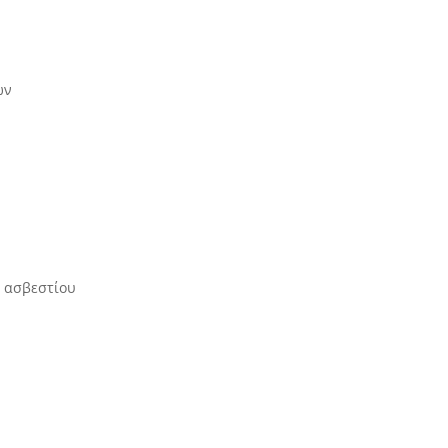
 κάδων
η συγκέντρωση ασβεστίου