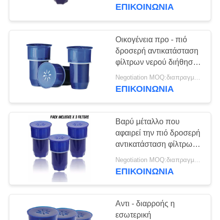
ΈΛΕΓΧΟΣ
το γραφείο
ΕΠΙΚΟΙΝΩΝΙΑ
ΜΑΣ
Οικογένεια προ - πιό
ΕΛΆΤΕ
δροσερή αντικατάσταση
Ο τοίχος τοποθέτησε
φίλτρων νερού διήθησης
ΣΕ
με την καλή επίδραση
το στιγμιαίο
Negotiation MOQ:διαπραγμάτευση
ΕΠΑΦΉ
φιλτραρίσματος
ΕΠΙΚΟΙΝΩΝΙΑ
ΜΕ
διανομέα ζεστού
νερού
Βαρύ μέταλλο που
ΖΗΤΉΣΤΕ
αφαιρεί την πιό δροσερή
ΈΝΑ
αντικατάσταση φίλτρων
νερού για το δοχείο
ΑΠΌΣΠΑΣΜΑ
Negotiation MOQ:διαπραγμάτευση
Countertop
ψύξης νερού
ΕΠΙΚΟΙΝΩΝΙΑ
στιγμιαίος
NEWS
Αντι - διαρροής η
διανομέας ζεστού
εσωτερική