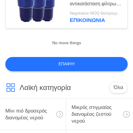
νερού
αντικατάσταση φίλτρων
νερού πιό δροσερή για
Negotiation MOQ:διαπραγμάτευση
αφαιρεί το χλώριο
ΕΠΙΚΟΙΝΩΝΙΑ
Πιό δροσερή
αντικατάσταση
No more things
φίλτρων νερού
ΕΠΑΦΉ!
Λαϊκή κατηγορία
Όλα
Κανάτα φίλτρων
πόσιμου νερού
Μικρός στιγμιαίος
Μίνι πιό δροσερός
διανομέας ζεστού
διανομέας νερού
νερού