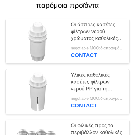
SITEMAP
παρόμοια προϊόντα
PRIVACY
Οι άσπρες κασέτες
POLICY
φίλτρων νερού
χρώματος καθολικές
για αφαιρούν τα βαριά
negotiable MOQ:διαπραγμάτευση
μέταλλα
CONTACT
Υλικές καθολικές
κασέτες φίλτρων
νερού PP για τη
στάμνα νερού ή το
negotiable MOQ:διαπραγμάτευση
μπουκάλι εξαγνιστών
CONTACT
νερού
Οι φιλικές προς το
περιβάλλον καθολικές