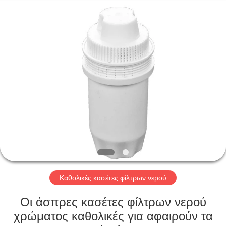
Good
Water
Source
Environmental
Protection
Electrical
Appliance
Co.,Ltd.
ΣΠΊΤΙ
All
Rights
Reserved.
ΠΡΟΪΌΝΤΑ
ΠΕΡΊΠΟΥ
ΕΜΕΊΣ
ΓΎΡΟΣ
ΕΡΓΟΣΤΑΣΊΩΝ
Καθολικές κασέτες φίλτρων νερού
Οι άσπρες κασέτες φίλτρων νερού
ΠΟΙΟΤΙΚΌΣ
χρώματος καθολικές για αφαιρούν τα