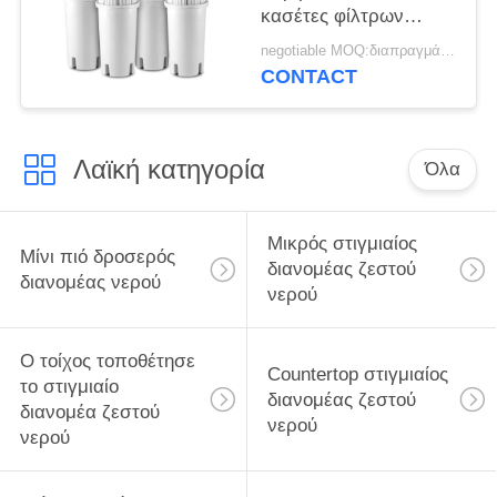
κασέτες φίλτρων
νερού με εύκολο
negotiable MOQ:διαπραγμάτευση
χύνουν τους σωλήνες
CONTACT
Λαϊκή κατηγορία
Όλα
Μικρός στιγμιαίος
Μίνι πιό δροσερός
διανομέας ζεστού
διανομέας νερού
νερού
Ο τοίχος τοποθέτησε
Countertop στιγμιαίος
το στιγμιαίο
διανομέας ζεστού
διανομέα ζεστού
νερού
νερού