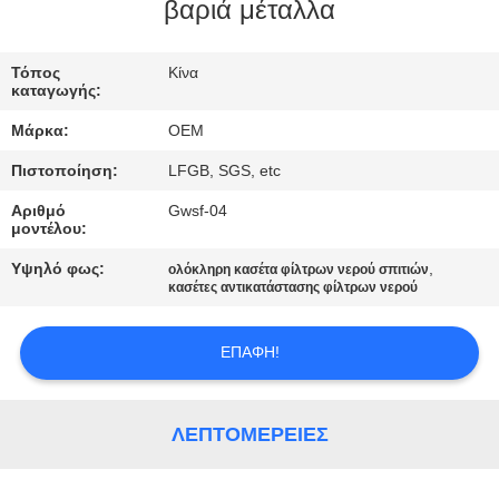
ΈΛΕΓΧΟΣ
βαριά μέταλλα
ΜΑΣ
Τόπος
Κίνα
καταγωγής:
ΕΛΆΤΕ
Μάρκα:
OEM
ΣΕ
Πιστοποίηση:
LFGB, SGS, etc
ΕΠΑΦΉ
Αριθμό
Gwsf-04
ΜΕ
μοντέλου:
Υψηλό φως:
,
ολόκληρη κασέτα φίλτρων νερού σπιτιών
ΖΗΤΉΣΤΕ
κασέτες αντικατάστασης φίλτρων νερού
ΈΝΑ
ΕΠΑΦΉ!
ΑΠΌΣΠΑΣΜΑ
NEWS
ΛΕΠΤΟΜΈΡΕΙΕΣ