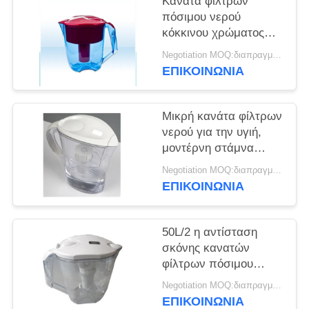
Κανάτα φίλτρων
πόσιμου νερού
κόκκινου χρώματος
3.5L ΩΣ υλικό με τη
Negotiation MOQ:διαπραγμάτευση
λειτουργία διήθησης
ΕΠΙΚΟΙΝΩΝΙΑ
Μικρή κανάτα φίλτρων
νερού για την υγιή,
μοντέρνη στάμνα
φίλτρων πόσιμου
Negotiation MOQ:διαπραγμάτευση
νερού σχεδίου
ΕΠΙΚΟΙΝΩΝΙΑ
50L/2 η αντίσταση
σκόνης κανατών
φίλτρων πόσιμου
νερού μηνών για
Negotiation MOQ:διαπραγμάτευση
αφαιρεί το χλώριο
ΕΠΙΚΟΙΝΩΝΙΑ