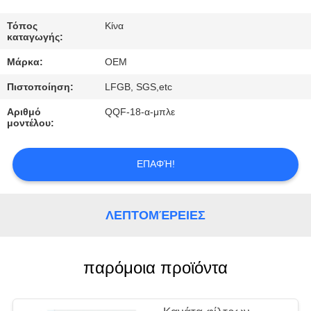
ΈΛΕΓΧΟΣ
Τόπος
Κίνα
καταγωγής:
ΜΑΣ
Μάρκα:
OEM
ΕΛΆΤΕ
Πιστοποίηση:
LFGB, SGS,etc
ΣΕ
Αριθμό
QQF-18-α-μπλε
ΕΠΑΦΉ
μοντέλου:
ΜΕ
ΕΠΑΦΉ!
ΖΗΤΉΣΤΕ
ΈΝΑ
ΛΕΠΤΟΜΈΡΕΙΕΣ
ΑΠΌΣΠΑΣΜΑ
παρόμοια προϊόντα
NEWS