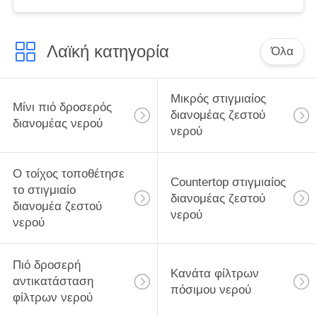
Λαϊκή κατηγορία
Όλα
Μικρός στιγμιαίος
Μίνι πιό δροσερός
διανομέας ζεστού
διανομέας νερού
νερού
Ο τοίχος τοποθέτησε
Countertop στιγμιαίος
το στιγμιαίο
διανομέας ζεστού
διανομέα ζεστού
νερού
νερού
Πιό δροσερή
Κανάτα φίλτρων
αντικατάσταση
πόσιμου νερού
φίλτρων νερού